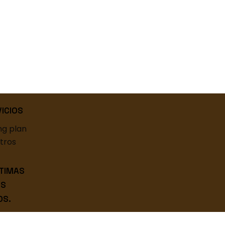
ICIOS
ng plan
tros
TIMAS
OS
OS.