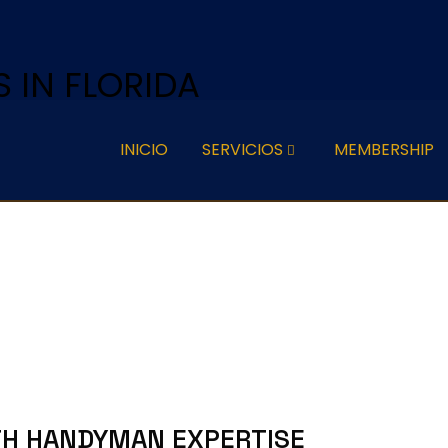
 IN FLORIDA
INICIO
SERVICIOS
MEMBERSHIP
s
TH HANDYMAN EXPERTISE