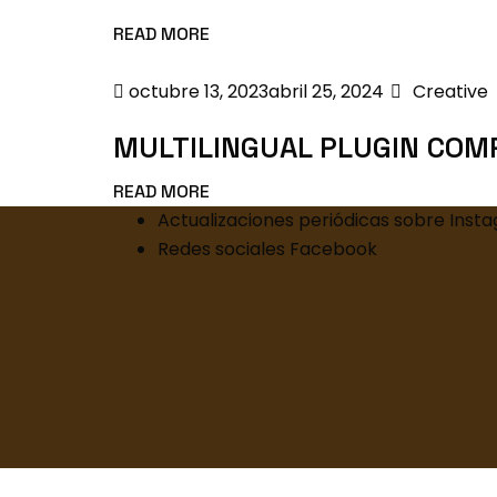
READ MORE
Posted
Categori
octubre 13, 2023
abril 25, 2024
Creative
on
MULTILINGUAL PLUGIN COM
READ MORE
Actualizaciones periódicas sobre
Inst
Redes sociales
Facebook